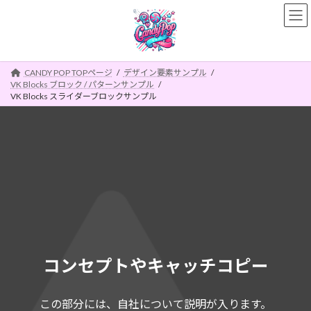
コ
ナ
ン
ビ
テ
ゲ
ン
ー
ツ
シ
CANDY POP TOPページ
デザイン要素サンプル
へ
ョ
VK Blocks ブロック / パターンサンプル
ス
ン
VK Blocks スライダーブロックサンプル
キ
に
ッ
移
プ
動
コンセプトやキャッチコピー
この部分には、自社について説明が入ります。