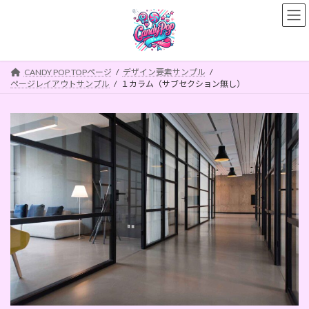
コ
ナ
ン
ビ
テ
ゲ
ン
ー
ツ
シ
CANDY POP TOPページ
デザイン要素サンプル
へ
ョ
ページレイアウトサンプル
１カラム（サブセクション無し）
ス
ン
キ
に
ッ
移
プ
動